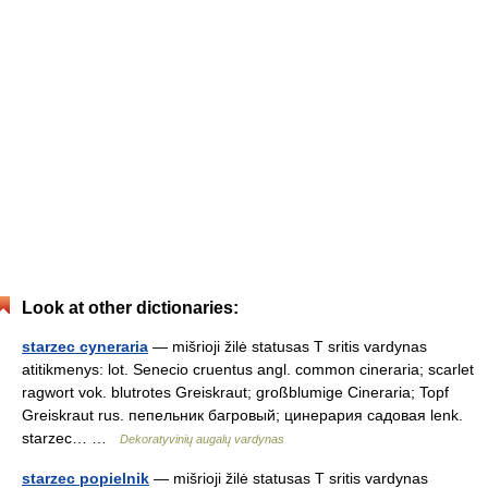
Look at other dictionaries:
starzec cyneraria
— mišrioji žilė statusas T sritis vardynas
atitikmenys: lot. Senecio cruentus angl. common cineraria; scarlet
ragwort vok. blutrotes Greiskraut; großblumige Cineraria; Topf
Greiskraut rus. пепельник багровый; цинерария садовая lenk.
starzec… …
Dekoratyvinių augalų vardynas
starzec popielnik
— mišrioji žilė statusas T sritis vardynas