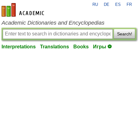
RU
DE
ES
FR
en-academic.com
Academic Dictionaries and Encyclopedias
Search!
Interpretations
Translations
Books
Игры ⚽