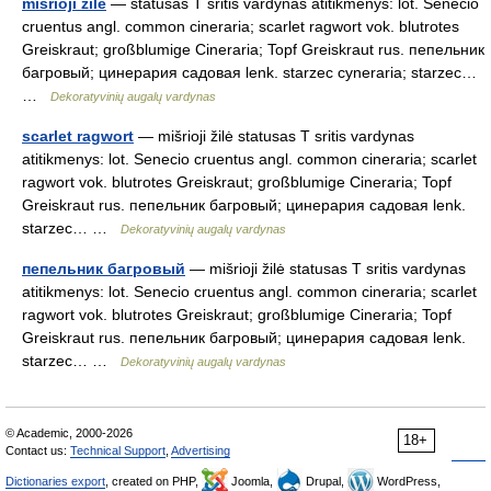
mišrioji žilė
— statusas T sritis vardynas atitikmenys: lot. Senecio
cruentus angl. common cineraria; scarlet ragwort vok. blutrotes
Greiskraut; großblumige Cineraria; Topf Greiskraut rus. пепельник
багровый; цинерария садовая lenk. starzec cyneraria; starzec…
…
Dekoratyvinių augalų vardynas
scarlet ragwort
— mišrioji žilė statusas T sritis vardynas
atitikmenys: lot. Senecio cruentus angl. common cineraria; scarlet
ragwort vok. blutrotes Greiskraut; großblumige Cineraria; Topf
Greiskraut rus. пепельник багровый; цинерария садовая lenk.
starzec… …
Dekoratyvinių augalų vardynas
пепельник багровый
— mišrioji žilė statusas T sritis vardynas
atitikmenys: lot. Senecio cruentus angl. common cineraria; scarlet
ragwort vok. blutrotes Greiskraut; großblumige Cineraria; Topf
Greiskraut rus. пепельник багровый; цинерария садовая lenk.
starzec… …
Dekoratyvinių augalų vardynas
© Academic, 2000-2026
18+
Contact us:
Technical Support
,
Advertising
Dictionaries export
, created on PHP,
Joomla,
Drupal,
WordPress,