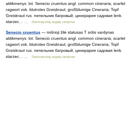
atitikmenys: lot. Senecio cruentus angl. common cineraria; scarlet
ragwort vok. blutrotes Greiskraut; großblumige Cineraria; Topf
Greiskraut rus. пепельник багровый; цинерария садовая lenk.
starzec… …
Dekoratyvinių augalų vardynas
Senecio cruentus
— mišrioji žilė statusas T sritis vardynas
atitikmenys: lot. Senecio cruentus angl. common cineraria; scarlet
ragwort vok. blutrotes Greiskraut; großblumige Cineraria; Topf
Greiskraut rus. пепельник багровый; цинерария садовая lenk.
starzec… …
Dekoratyvinių augalų vardynas