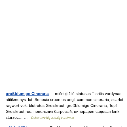
großblumige Cineraria
— mišrioji žilė statusas T sritis vardynas
atitikmenys: lot. Senecio cruentus angl. common cineraria; scarlet
ragwort vok. blutrotes Greiskraut; großblumige Cineraria; Topf
Greiskraut rus. пепельник багровый; цинерария садовая lenk.
starzec… …
Dekoratyvinių augalų vardynas