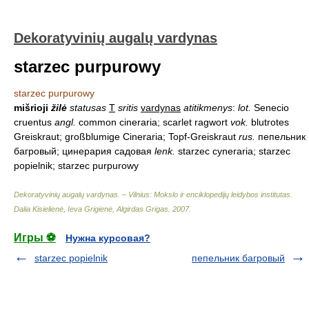
Dekoratyvinių augalų vardynas
starzec purpurowy
starzec purpurowy
mišrioji
žilė
statusas
T
sritis
vardynas
atitikmenys
:
lot.
Senecio
cruentus
angl.
common cineraria; scarlet ragwort
vok.
blutrotes
Greiskraut; großblumige Cineraria; Topf-Greiskraut
rus.
пепельник
багровый; цинерария садовая
lenk.
starzec cyneraria; starzec
popielnik; starzec purpurowy
Dekoratyvinių augalų vardynas. – Vilnius: Mokslo ir enciklopedijų leidybos institutas
.
Dalia Kisielienė, Ieva Grigienė, Algirdas Grigas
.
2007
.
Игры ⚽
Нужна курсовая?
starzec popielnik
пепельник багровый